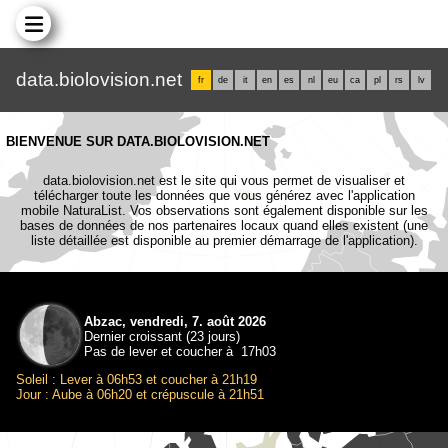
data.biolovision.net
fr
de
it
en
es
nl
eu
ca
pl
rs
lv
BIENVENUE SUR DATA.BIOLOVISION.NET
data.biolovision.net est le site qui vous permet de visualiser et
télécharger toute les données que vous générez avec l'application
mobile NaturaList. Vos observations sont également disponible sur les
bases de données de nos partenaires locaux quand elles existent (une
liste détaillée est disponible au premier démarrage de l'application).
Abzac, vendredi, 7. août 2026
Dernier croissant (23 jours)
Pas de lever et coucher à 17h03
Soleil : Lever à 06h53 et coucher à 21h19
Jour : Aube à 06h20 et crépuscule à 21h51