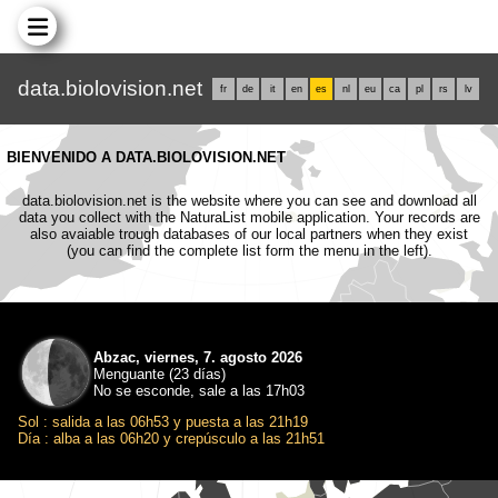
data.biolovision.net
fr
de
it
en
es
nl
eu
ca
pl
rs
lv
BIENVENIDO A DATA.BIOLOVISION.NET
data.biolovision.net is the website where you can see and download all
data you collect with the NaturaList mobile application. Your records are
also avaiable trough databases of our local partners when they exist
(you can find the complete list form the menu in the left).
Abzac, viernes, 7. agosto 2026
Menguante (23 días)
No se esconde, sale a las 17h03
Sol : salida a las 06h53 y puesta a las 21h19
Día : alba a las 06h20 y crepúsculo a las 21h51