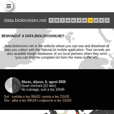
data.biolovision.net
fr
de
it
en
es
nl
eu
ca
pl
rs
lv
BENVINGUT A DATA.BIOLOVISION.NET
data.biolovision.net is the website where you can see and download all
data you collect with the NaturaList mobile application. Your records are
also avaiable trough databases of our local partners when they exist
(you can find the complete list form the menu in the left).
Abzac, dijous, 6. agost 2026
Quart minvant (22 dies)
No s'amaga, surt a les 15h45
Sol : sortida a les 06h52 i posta a les 21h20
Dia : alba a les 06h19 i crepuscle a les 21h53