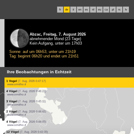
fr
de
it
en
es
nl
eu
ca
pl
rs
lv
Abzac, Freitag, 7. August 2026
abnehmender Mond (23 Tage)
Kein Aufgang, unter um 17h03
Sonne: auf um 06h53, unter um 21h19
Tag: beginnt 06h20 und endet um 21h51
Ihre Beobachtungen in Echtzeit
3 Vögel
(7. Aug. 2026 0:52:23)
www.ornitho.it
1 Vogel
(7. Aug. 2026 0:52:06)
www.ornitho.it
2 Vögel
(7. Aug. 2026 0:51:39)
www.ornitho.it
4 Vögel
(7. Aug. 2026 0:50:57)
www.ornitho.it
1 Vogel
(7. Aug. 2026 0:50:13)
www.ornitho.it
7 Vögel
(7. Aug. 2026 0:49:55)