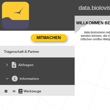
data.biolovi
WILLKOMMEN BEI
data.biolovision.n
werden können, die mi
örtlichen ornitho-Web
Trägerschaft & Partner
Abfragen
Information
Werkzeuge