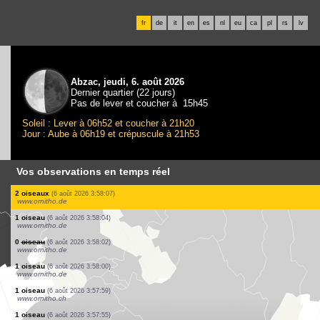
fr
de
it
en
es
nl
eu
ca
pl
rs
lv
Abzac, jeudi, 6. août 2026
Dernier quartier (22 jours)
Pas de lever et coucher à 15h45
Soleil : Lever à 06h52 et coucher à 21h20
Jour : Aube à 06h19 et crépuscule à 21h53
Vos observations en temps réel
1 oiseau
(6 août 2026 4:02:07)
www.ornitho.de
1 oiseau
(6 août 2026 4:01:56)
www.ornitho.de
1 oiseau
(6 août 2026 4:01:51)
www.ornitho.ch
1 oiseau
(6 août 2026 4:01:22)
www.ornitho.de
1 mammifère
(6 août 2026 4:00:39)
www.ornitho.ch
1 mammifère
(6 août 2026 3:59:38)