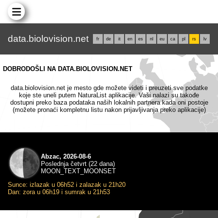
data.biolovision.net
fr
de
it
en
es
nl
eu
ca
pl
rs
lv
DOBRODOŠLI NA DATA.BIOLOVISION.NET
data.biolovision.net je mesto gde možete videti i preuzeti sve podatke
koje ste uneli putem NaturaList aplikacije. Vaši nalazi su takođe
dostupni preko baza podataka naših lokalnih partnera kada oni postoje
(možete pronaći kompletnu listu nakon prijavljivanja preko aplikacije)
Abzac, 2026-08-6
Poslednja četvrt (22 dana)
MOON_TEXT_MOONSET
Sunce: izlazak u 06h52 i zalazak u 21h20
Dan: zora u 06h19 i sumrak u 21h53