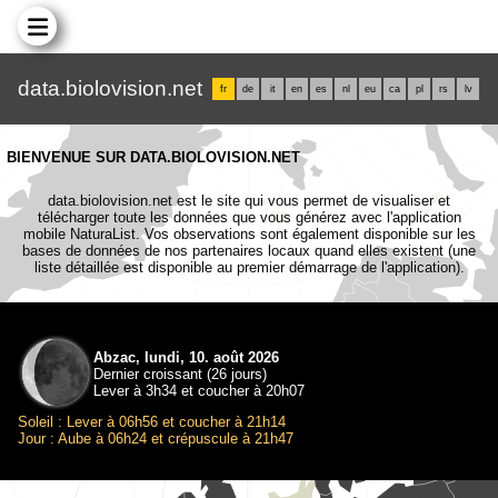
data.biolovision.net
fr
de
it
en
es
nl
eu
ca
pl
rs
lv
BIENVENUE SUR DATA.BIOLOVISION.NET
data.biolovision.net est le site qui vous permet de visualiser et
télécharger toute les données que vous générez avec l'application
mobile NaturaList. Vos observations sont également disponible sur les
bases de données de nos partenaires locaux quand elles existent (une
liste détaillée est disponible au premier démarrage de l'application).
Abzac, lundi, 10. août 2026
Dernier croissant (26 jours)
Lever à 3h34 et coucher à 20h07
Soleil : Lever à 06h56 et coucher à 21h14
Jour : Aube à 06h24 et crépuscule à 21h47