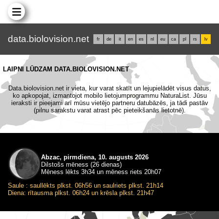
data.biolovision.net
fr
de
it
en
es
nl
eu
ca
pl
rs
lv
LAIPNI LŪDZAM DATA.BIOLOVISION.NET
Data.biolovision.net ir vieta, kur varat skatīt un lejupielādēt visus datus,
ko apkopojat, izmantojot mobilo lietojumprogrammu NaturaList. Jūsu
ieraksti ir pieejami arī mūsu vietējo partneru datubāzēs, ja tādi pastāv
(pilnu sarakstu varat atrast pēc pieteikšanās lietotnē).
Abzac, pirmdiena, 10. augusts 2026
Dilstošs mēness (26 dienas)
Mēness lēkts 3h34 un mēness riets 20h07
Saule : saullēkts plkst. 06h56 un saulriets plkst. 21h14
Diena: rītausma plkst. 06h24 un krēsla plkst. 21h47