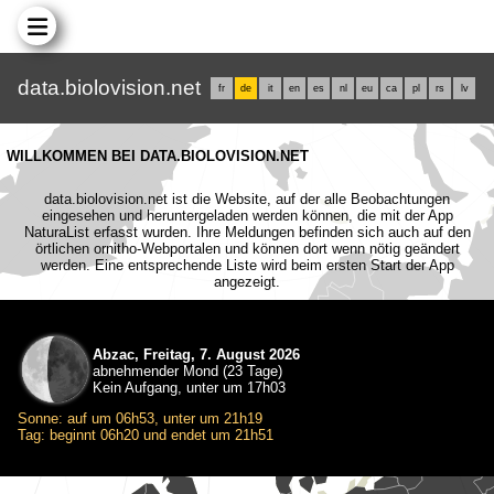
data.biolovision.net
fr
de
it
en
es
nl
eu
ca
pl
rs
lv
WILLKOMMEN BEI DATA.BIOLOVISION.NET
data.biolovision.net ist die Website, auf der alle Beobachtungen
eingesehen und heruntergeladen werden können, die mit der App
NaturaList erfasst wurden. Ihre Meldungen befinden sich auch auf den
örtlichen ornitho-Webportalen und können dort wenn nötig geändert
werden. Eine entsprechende Liste wird beim ersten Start der App
angezeigt.
Abzac, Freitag, 7. August 2026
abnehmender Mond (23 Tage)
Kein Aufgang, unter um 17h03
Sonne: auf um 06h53, unter um 21h19
Tag: beginnt 06h20 und endet um 21h51