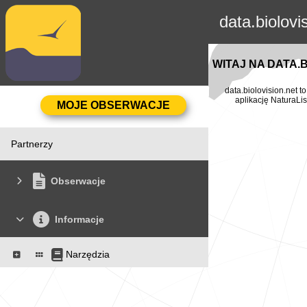
data.biolovi
WITAJ NA DATA.
data.biolovision.net 
aplikację NaturaLis
Partnerzy
Obserwacje
Informacje
Narzędzia