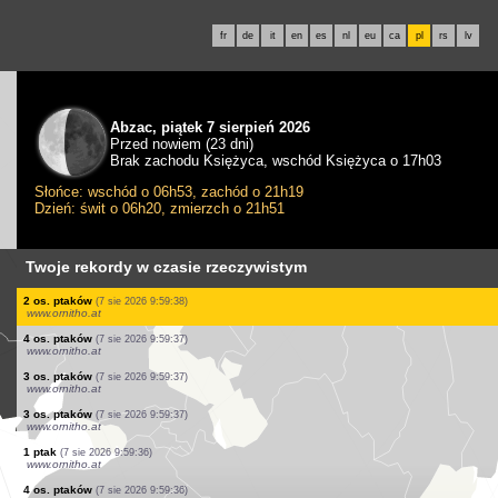
fr
de
it
en
es
nl
eu
ca
pl
rs
lv
Abzac, piątek 7 sierpień 2026
Przed nowiem (23 dni)
Brak zachodu Księżyca, wschód Księżyca o 17h03
Słońce: wschód o 06h53, zachód o 21h19
Dzień: świt o 06h20, zmierzch o 21h51
Twoje rekordy w czasie rzeczywistym
2 os. ptaków
(7 sie 2026 9:59:41)
www.faune-france.org
57 os. ptaków
(7 sie 2026 9:59:40)
www.ornitho.at
1 ptak
(7 sie 2026 9:59:40)
www.faune-france.org
29 os. ptaków
(7 sie 2026 9:59:40)
www.ornitho.at
1 motyl
(7 sie 2026 9:59:39)
www.faune-france.org
1 ptak
(7 sie 2026 9:59:39)