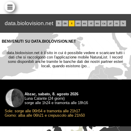
data.biolovision.net
fr
de
it
en
es
nl
eu
ca
pl
rs
lv
BENVENUTI SU DATA.BIOLOVISION.NET
data.biolovision.net è il sito in cui è possibile vedere e scaricare tutti i
dati che si raccolgono con l'applicazione mobile NaturaList. I record
sono disponibili anche tramite le banche dati dei nostri partner esteri
locali, quando esistono (po...
Abzac, sabato, 8. agosto 2026
Luna Calante (24 giorni)
sorge alle 1h24 e tramonta alle 18h16
Sole: sorge alle 06h54 e tramonta alle 21h17
Giorno: alba alle 06h21 e crepuscolo alle 21h50