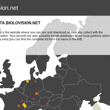
sion.net
TA.BIOLOVISION.NET
et is the website where you can see and download all data you collect with the
cation. Your records are also avaiable trough databases of our local partners when
y exist (you can find the complete list form the menu in the left).