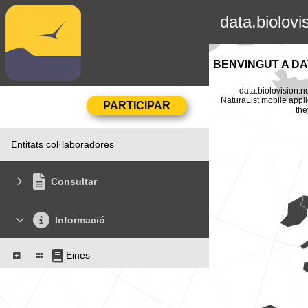
data.biolovi
BENVINGUT A DA
data.biolovision.n
NaturaList mobile appli
the
Entitats col·laboradores
Consultar
Informació
Eines