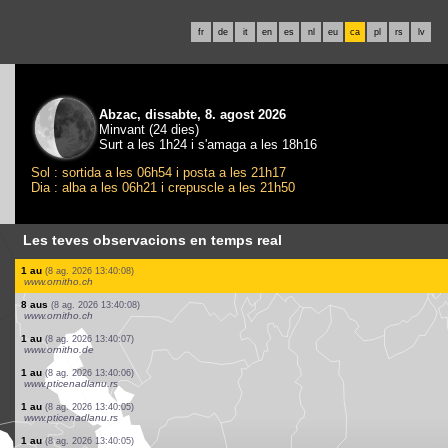
fr
de
it
en
es
nl
eu
ca
pl
rs
lv
Abzac, dissabte, 8. agost 2026
Minvant (24 dies)
Surt a les 1h24 i s'amaga a les 18h16
Sol : sortida a les 06h54 i posta a les 21h17
Dia : alba a les 06h21 i crepuscle a les 21h50
Les teves observacions en temps real
6 aus
(8 ag. 2026 13:40:13)
www.ornitho.de
1 au
(8 ag. 2026 13:40:13)
www.ornitho.de
1 au
(8 ag. 2026 13:40:13)
www.ornitho.at
1 au
(8 ag. 2026 13:40:11)
www.ornitho.de
1 au
(8 ag. 2026 13:40:11)
www.ornitho.de
1 au
(8 ag. 2026 13:40:10)