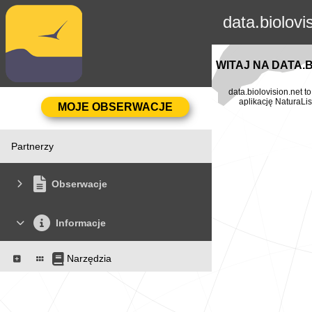
data.biolovi
WITAJ NA DATA.
data.biolovision.net 
aplikację NaturaLis
Partnerzy
Obserwacje
Informacje
Narzędzia