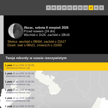
fr
de
it
en
es
nl
eu
ca
pl
rs
lv
Abzac, sobota 8 sierpień 2026
Przed nowiem (24 dni)
Wschód o 1h24, zachód o 18h16
Słońce: wschód o 06h54, zachód o 21h17
Dzień: świt o 06h21, zmierzch o 21h50
Twoje rekordy w czasie rzeczywistym
1 ptak
(8 sie 2026 10:39:30)
www.faune-france.org
1 ptak
(8 sie 2026 10:39:30)
www.faune-france.org
1 ptak
(8 sie 2026 10:39:30)
www.faune-france.org
3 os. ptaków
(8 sie 2026 10:39:30)
www.faune-france.org
1 ptak
(8 sie 2026 10:39:30)
www.faune-france.org
1 ptak
(8 sie 2026 10:39:30)