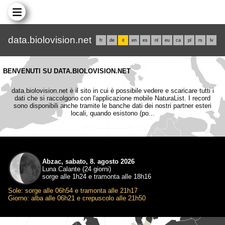
data.biolovision.net
fr
de
it
en
es
nl
eu
ca
pl
rs
lv
BENVENUTI SU DATA.BIOLOVISION.NET
data.biolovision.net è il sito in cui è possibile vedere e scaricare tutti i
dati che si raccolgono con l'applicazione mobile NaturaList. I record
sono disponibili anche tramite le banche dati dei nostri partner esteri
locali, quando esistono (po...
Abzac, sabato, 8. agosto 2026
Luna Calante (24 giorni)
sorge alle 1h24 e tramonta alle 18h16
Sole: sorge alle 06h54 e tramonta alle 21h17
Giorno: alba alle 06h21 e crepuscolo alle 21h50