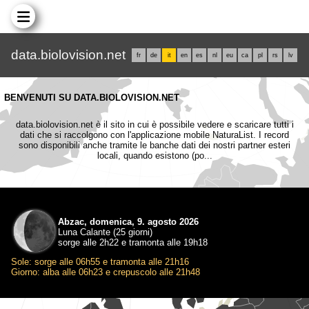
data.biolovision.net
fr
de
it
en
es
nl
eu
ca
pl
rs
lv
BENVENUTI SU DATA.BIOLOVISION.NET
data.biolovision.net è il sito in cui è possibile vedere e scaricare tutti i
dati che si raccolgono con l'applicazione mobile NaturaList. I record
sono disponibili anche tramite le banche dati dei nostri partner esteri
locali, quando esistono (po...
Abzac, domenica, 9. agosto 2026
Luna Calante (25 giorni)
sorge alle 2h22 e tramonta alle 19h18
Sole: sorge alle 06h55 e tramonta alle 21h16
Giorno: alba alle 06h23 e crepuscolo alle 21h48