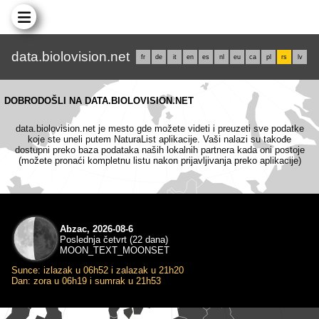
data.biolovision.net
fr
de
it
en
es
nl
eu
ca
pl
rs
lv
DOBRODOŠLI NA DATA.BIOLOVISION.NET
data.biolovision.net je mesto gde možete videti i preuzeti sve podatke
koje ste uneli putem NaturaList aplikacije. Vaši nalazi su takođe
dostupni preko baza podataka naših lokalnih partnera kada oni postoje
(možete pronaći kompletnu listu nakon prijavljivanja preko aplikacije)
Abzac, 2026-08-6
Poslednja četvrt (22 dana)
MOON_TEXT_MOONSET
Sunce: izlazak u 06h52 i zalazak u 21h20
Dan: zora u 06h19 i sumrak u 21h53