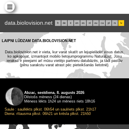
data.biolovision.net
fr
de
it
en
es
nl
eu
ca
pl
rs
lv
LAIPNI LŪDZAM DATA.BIOLOVISION.NET
Data.biolovision.net ir vieta, kur varat skatīt un lejupielādēt visus datus,
ko apkopojat, izmantojot mobilo lietojumprogrammu NaturaList. Jūsu
ieraksti ir pieejami arī mūsu vietējo partneru datubāzēs, ja tādi pastāv
(pilnu sarakstu varat atrast pēc pieteikšanās lietotnē).
Abzac, sestdiena, 8. augusts 2026
Dilstošs mēness (24 dienas)
Mēness lēkts 1h24 un mēness riets 18h16
Saule : saullēkts plkst. 06h54 un saulriets plkst. 21h17
Diena: rītausma plkst. 06h21 un krēsla plkst. 21h50