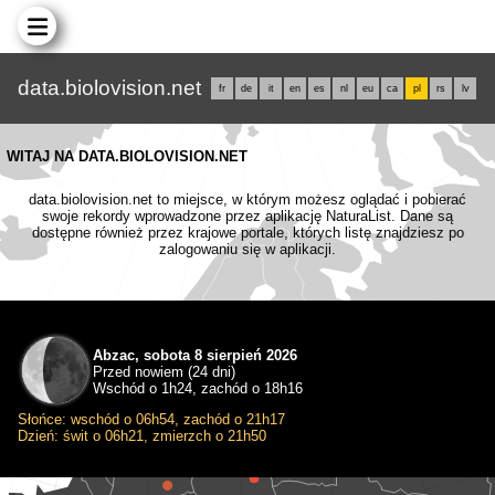
data.biolovision.net
fr
de
it
en
es
nl
eu
ca
pl
rs
lv
WITAJ NA DATA.BIOLOVISION.NET
data.biolovision.net to miejsce, w którym możesz oglądać i pobierać
swoje rekordy wprowadzone przez aplikację NaturaList. Dane są
dostępne również przez krajowe portale, których listę znajdziesz po
zalogowaniu się w aplikacji.
Abzac, sobota 8 sierpień 2026
Przed nowiem (24 dni)
Wschód o 1h24, zachód o 18h16
Słońce: wschód o 06h54, zachód o 21h17
Dzień: świt o 06h21, zmierzch o 21h50