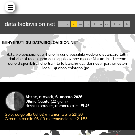
data.biolovision.net
fr
de
it
en
es
nl
eu
ca
pl
rs
lv
BENVENUTI SU DATA.BIOLOVISION.NET
data.biolovision.net è il sito in cui è possibile vedere e scaricare tutti i
dati che si raccolgono con l'applicazione mobile NaturaList. I record
sono disponibili anche tramite le banche dati dei nostri partner esteri
locali, quando esistono (po...
Abzac, giovedì, 6. agosto 2026
Ultimo Quarto (22 giorni)
Nessun sorgere, tramonto alle 15h45
Sole: sorge alle 06h52 e tramonta alle 21h20
Giorno: alba alle 06h19 e crepuscolo alle 21h53