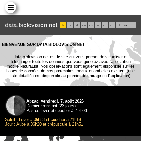
data.biolovision.net
fr
de
it
en
es
nl
eu
ca
pl
rs
lv
BIENVENUE SUR DATA.BIOLOVISION.NET
data.biolovision.net est le site qui vous permet de visualiser et
télécharger toute les données que vous générez avec l'application
mobile NaturaList. Vos observations sont également disponible sur les
bases de données de nos partenaires locaux quand elles existent (une
liste détaillée est disponible au premier démarrage de l'application).
Abzac, vendredi, 7. août 2026
Dernier croissant (23 jours)
Pas de lever et coucher à 17h03
Soleil : Lever à 06h53 et coucher à 21h19
Jour : Aube à 06h20 et crépuscule à 21h51