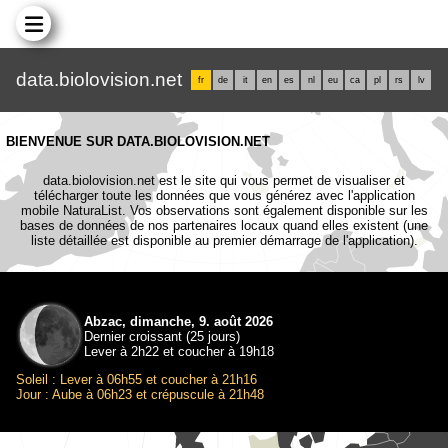
data.biolovision.net
fr
de
it
en
es
nl
eu
ca
pl
rs
lv
BIENVENUE SUR DATA.BIOLOVISION.NET
data.biolovision.net est le site qui vous permet de visualiser et
télécharger toute les données que vous générez avec l'application
mobile NaturaList. Vos observations sont également disponible sur les
bases de données de nos partenaires locaux quand elles existent (une
liste détaillée est disponible au premier démarrage de l'application).
Abzac, dimanche, 9. août 2026
Dernier croissant (25 jours)
Lever à 2h22 et coucher à 19h18
Soleil : Lever à 06h55 et coucher à 21h16
Jour : Aube à 06h23 et crépuscule à 21h48