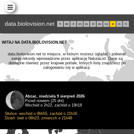
data.biolovision.net
fr
de
it
en
es
nl
eu
ca
pl
rs
lv
WITAJ NA DATA.BIOLOVISION.NET
data.biolovision.net to miejsce, w którym możesz oglądać i pobierać
swoje rekordy wprowadzone przez aplikację NaturaList. Dane są
dostępne również przez krajowe portale, których listę znajdziesz po
zalogowaniu się w aplikacji.
Abzac, niedziela 9 sierpień 2026
Przed nowiem (25 dni)
Wschód o 2h22, zachód o 19h18
Słońce: wschód o 06h55, zachód o 21h16
Dzień: świt o 06h23, zmierzch o 21h48