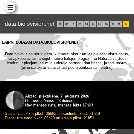
data.biolovision.net
fr
de
it
en
es
nl
eu
ca
pl
rs
lv
LAIPNI LŪDZAM DATA.BIOLOVISION.NET
Data.biolovision.net ir vieta, kur varat skatīt un lejupielādēt visus datus,
ko apkopojat, izmantojot mobilo lietojumprogrammu NaturaList. Jūsu
ieraksti ir pieejami arī mūsu vietējo partneru datubāzēs, ja tādi pastāv
(pilnu sarakstu varat atrast pēc pieteikšanās lietotnē).
Abzac, piektdiena, 7. augusts 2026
Dilstošs mēness (23 dienas)
Nav mēness rieta, mēness lēkts 17h03
Saule : saullēkts plkst. 06h53 un saulriets plkst. 21h19
Diena: rītausma plkst. 06h20 un krēsla plkst. 21h51