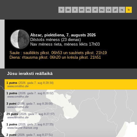
fr
de
it
en
es
nl
eu
ca
pl
rs
lv
Abzac, piektdiena, 7. augusts 2026
Dilstošs mēness (23 dienas)
Nav mēness rieta, mēness lēkts 17h03
Saule : saullēkts plkst. 06h53 un saulriets plkst. 21h19
Diena: rītausma plkst. 06h20 un krēsla plkst. 21h51
Jūsu ieraksti reāllaikā
2 putni
(2026. gada 7. aug 8:29:17)
www.ornitho.at
2 putni
(2026. gada 7. aug 8:29:17)
www.ornitho.at
3 putni
(2026. gada 7. aug 8:29:17)
www.ornitho.at
5 putni
(2026. gada 7. aug 8:29:17)
www.ornitho.at
2 putni
(2026. gada 7. aug 8:29:03)
www.faune-france.org
1 putns
(2026. gada 7. aug 8:29:01)