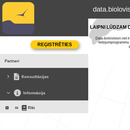
data.biolovi
LAIPNI LŪDZAM 
Data.biolovision.net ir
lietojumprogrammu Na
Partneri
Konsultācijas
Informācija
Rīki