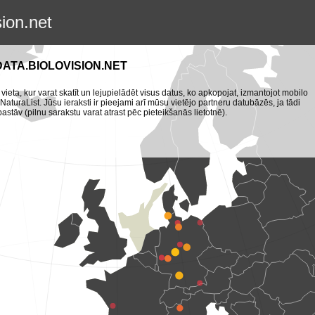
sion.net
DATA.BIOLOVISION.NET
 vieta, kur varat skatīt un lejupielādēt visus datus, ko apkopojat, izmantojot mobilo
turaList. Jūsu ieraksti ir pieejami arī mūsu vietējo partneru datubāzēs, ja tādi
pastāv (pilnu sarakstu varat atrast pēc pieteikšanās lietotnē).