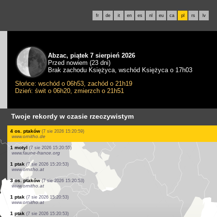
fr
de
it
en
es
nl
eu
ca
pl
rs
lv
Abzac, piątek 7 sierpień 2026
Przed nowiem (23 dni)
Brak zachodu Księżyca, wschód Księżyca o 17h03
Słońce: wschód o 06h53, zachód o 21h19
Dzień: świt o 06h20, zmierzch o 21h51
Twoje rekordy w czasie rzeczywistym
3 os. ptaków
(7 sie 2026 15:21:27)
www.faune-france.org
1 ptak
(7 sie 2026 15:21:25)
www.faune-france.org
1 ptak
(7 sie 2026 15:21:24)
www.faune-france.org
1 ptak
(7 sie 2026 15:21:24)
www.faune-france.org
30 os. ptaków
(7 sie 2026 15:21:22)
www.faune-france.org
2 os. ptaków
(7 sie 2026 15:21:22)