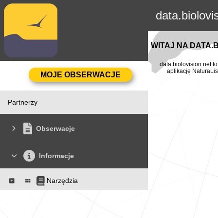
data.biolovi
WITAJ NA DATA.
data.biolovision.net 
aplikację NaturaLis
Partnerzy
Obserwacje
Informacje
Narzędzia