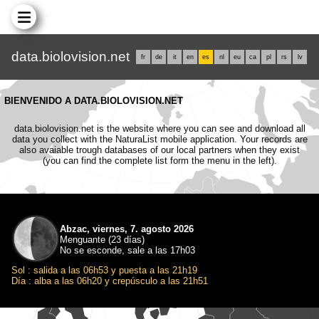
data.biolovision.net
fr
de
it
en
es
nl
eu
ca
pl
rs
lv
BIENVENIDO A DATA.BIOLOVISION.NET
data.biolovision.net is the website where you can see and download all
data you collect with the NaturaList mobile application. Your records are
also avaiable trough databases of our local partners when they exist
(you can find the complete list form the menu in the left).
Abzac, viernes, 7. agosto 2026
Menguante (23 días)
No se esconde, sale a las 17h03
Sol : salida a las 06h53 y puesta a las 21h19
Día : alba a las 06h20 y crepúsculo a las 21h51