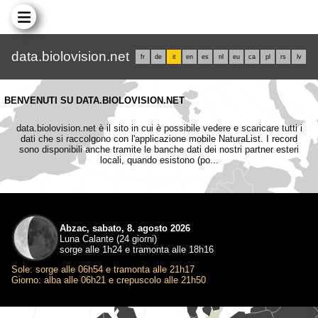
data.biolovision.net
fr
de
it
en
es
nl
eu
ca
pl
rs
lv
BENVENUTI SU DATA.BIOLOVISION.NET
data.biolovision.net è il sito in cui è possibile vedere e scaricare tutti i
dati che si raccolgono con l'applicazione mobile NaturaList. I record
sono disponibili anche tramite le banche dati dei nostri partner esteri
locali, quando esistono (po...
Abzac, sabato, 8. agosto 2026
Luna Calante (24 giorni)
sorge alle 1h24 e tramonta alle 18h16
Sole: sorge alle 06h54 e tramonta alle 21h17
Giorno: alba alle 06h21 e crepuscolo alle 21h50