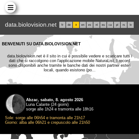
data.biolovision.net
fr
de
it
en
es
nl
eu
ca
pl
rs
lv
BENVENUTI SU DATA.BIOLOVISION.NET
data.biolovision.net è il sito in cui è possibile vedere e scaricare tutti i
dati che si raccolgono con l'applicazione mobile NaturaList. I record
sono disponibili anche tramite le banche dati dei nostri partner esteri
locali, quando esistono (po...
Abzac, sabato, 8. agosto 2026
Luna Calante (24 giorni)
sorge alle 1h24 e tramonta alle 18h16
Sole: sorge alle 06h54 e tramonta alle 21h17
Giorno: alba alle 06h21 e crepuscolo alle 21h50