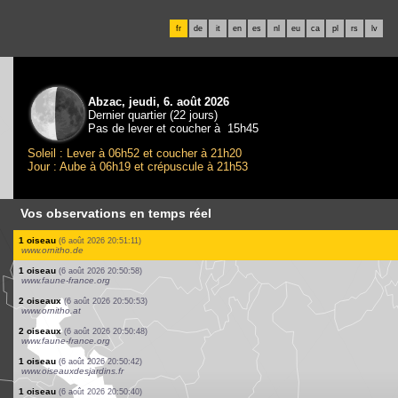
fr
de
it
en
es
nl
eu
ca
pl
rs
lv
Abzac, jeudi, 6. août 2026
Dernier quartier (22 jours)
Pas de lever et coucher à 15h45
Soleil : Lever à 06h52 et coucher à 21h20
Jour : Aube à 06h19 et crépuscule à 21h53
Vos observations en temps réel
6 oiseaux
(6 août 2026 20:51:24)
www.faune-france.org
1 oiseau
(6 août 2026 20:51:24)
www.faune-france.org
2 oiseaux
(6 août 2026 20:51:24)
www.faune-france.org
1 oiseau
(6 août 2026 20:51:24)
www.faune-france.org
2 oiseaux
(6 août 2026 20:51:24)
www.faune-france.org
3 oiseaux
(6 août 2026 20:51:24)