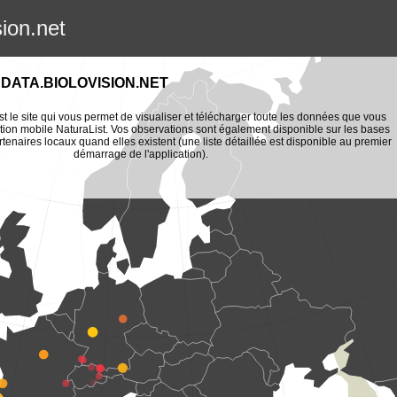
sion.net
DATA.BIOLOVISION.NET
st le site qui vous permet de visualiser et télécharger toute les données que vous
tion mobile NaturaList. Vos observations sont également disponible sur les bases
enaires locaux quand elles existent (une liste détaillée est disponible au premier
démarrage de l'application).