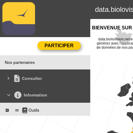
data.biolovi
BIENVENUE SUR 
data.biolovision.net e
générez avec l'applica
de données de nos part
Nos partenaires
Consulter
Information
Outils