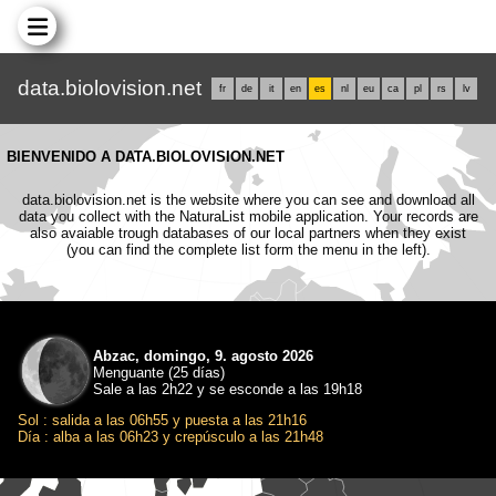
data.biolovision.net
fr
de
it
en
es
nl
eu
ca
pl
rs
lv
BIENVENIDO A DATA.BIOLOVISION.NET
data.biolovision.net is the website where you can see and download all
data you collect with the NaturaList mobile application. Your records are
also avaiable trough databases of our local partners when they exist
(you can find the complete list form the menu in the left).
Abzac, domingo, 9. agosto 2026
Menguante (25 días)
Sale a las 2h22 y se esconde a las 19h18
Sol : salida a las 06h55 y puesta a las 21h16
Día : alba a las 06h23 y crepúsculo a las 21h48