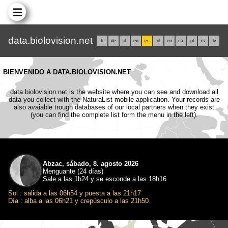
data.biolovision.net
fr
de
it
en
es
nl
eu
ca
pl
rs
lv
BIENVENIDO A DATA.BIOLOVISION.NET
data.biolovision.net is the website where you can see and download all
data you collect with the NaturaList mobile application. Your records are
also avaiable trough databases of our local partners when they exist
(you can find the complete list form the menu in the left).
Abzac, sábado, 8. agosto 2026
Menguante (24 días)
Sale a las 1h24 y se esconde a las 18h16
Sol : salida a las 06h54 y puesta a las 21h17
Día : alba a las 06h21 y crepúsculo a las 21h50