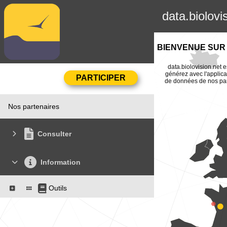
data.biolovi
BIENVENUE SUR 
data.biolovision.net e
générez avec l'applica
de données de nos part
Nos partenaires
Consulter
Information
Outils