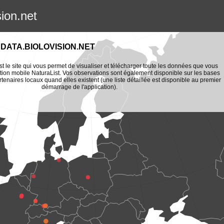
sion.net
DATA.BIOLOVISION.NET
st le site qui vous permet de visualiser et télécharger toute les données que vous
tion mobile NaturaList. Vos observations sont également disponible sur les bases
enaires locaux quand elles existent (une liste détaillée est disponible au premier
démarrage de l'application).