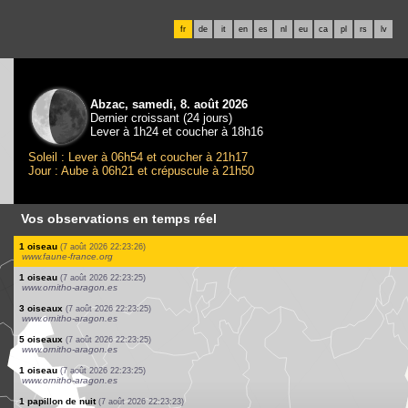
fr
de
it
en
es
nl
eu
ca
pl
rs
lv
Abzac, samedi, 8. août 2026
Dernier croissant (24 jours)
Lever à 1h24 et coucher à 18h16
Soleil : Lever à 06h54 et coucher à 21h17
Jour : Aube à 06h21 et crépuscule à 21h50
Vos observations en temps réel
1 oiseau
(7 août 2026 22:23:27)
www.ornitho.de
1 oiseau
(7 août 2026 22:23:27)
www.ornitho.de
1 oiseau
(7 août 2026 22:23:27)
www.ornitho.de
2 oiseaux
(7 août 2026 22:23:27)
www.ornitho.de
1 oiseau
(7 août 2026 22:23:27)
www.ornitho.de
1 oiseau
(7 août 2026 22:23:27)