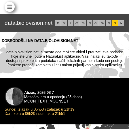
data.biolovision.net
fr
de
it
en
es
nl
eu
ca
pl
rs
lv
DOBRODOŠLI NA DATA.BIOLOVISION.NET
data.biolovision.net je mesto gde možete videti i preuzeti sve podatke
koje ste uneli putem NaturaList aplikacije. Vaši nalazi su takođe
dostupni preko baza podataka naših lokalnih partnera kada oni postoje
(možete pronaći kompletnu listu nakon prijavljivanja preko aplikacije)
Abzac, 2026-08-7
Mesečev srp u opadanju (23 dana)
MOON_TEXT_MOONSET
Sunce: izlazak u 06h53 i zalazak u 21h19
Dan: zora u 06h20 i sumrak u 21h51