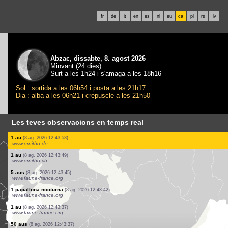
fr
de
it
en
es
nl
eu
ca
pl
rs
lv
Abzac, dissabte, 8. agost 2026
Minvant (24 dies)
Surt a les 1h24 i s'amaga a les 18h16
Sol : sortida a les 06h54 i posta a les 21h17
Dia : alba a les 06h21 i crepuscle a les 21h50
Les teves observacions en temps real
11 aus
(8 ag. 2026 12:44:05)
www.faune-france.org
1 au
(8 ag. 2026 12:44:05)
www.faune-france.org
1 mamífer
(8 ag. 2026 12:44:02)
www.ornitho.cat
3 aus
(8 ag. 2026 12:44:01)
www.ornitho.cat
2 aus
(8 ag. 2026 12:44:00)
www.ornitho.cat
2 aranyes
(8 ag. 2026 12:43:58)