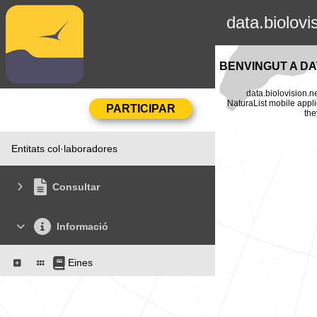
data.biolovi
BENVINGUT A DA
data.biolovision.n
NaturaList mobile appli
the
Entitats col·laboradores
Consultar
Informació
Eines