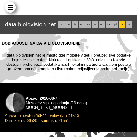
data.biolovision.net
fr
de
it
en
es
nl
eu
ca
pl
rs
lv
DOBRODOŠLI NA DATA.BIOLOVISION.NET
data.biolovision.net je mesto gde možete videti i preuzeti sve podatke
koje ste uneli putem NaturaList aplikacije. Vaši nalazi su takođe
dostupni preko baza podataka naših lokalnih partnera kada oni postoje
(možete pronaći kompletnu listu nakon prijavljivanja preko aplikacije)
Abzac, 2026-08-7
Mesečev srp u opadanju (23 dana)
MOON_TEXT_MOONSET
Sunce: izlazak u 06h53 i zalazak u 21h19
Dan: zora u 06h20 i sumrak u 21h51