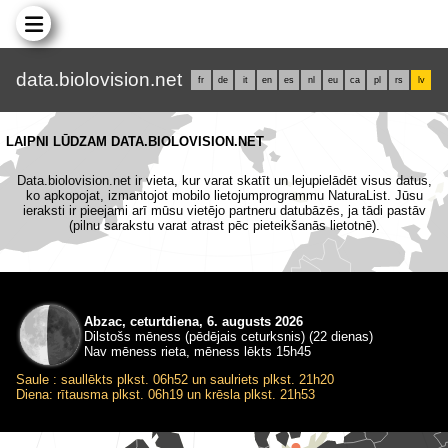
data.biolovision.net
fr
de
it
en
es
nl
eu
ca
pl
rs
lv
LAIPNI LŪDZAM DATA.BIOLOVISION.NET
Data.biolovision.net ir vieta, kur varat skatīt un lejupielādēt visus datus,
ko apkopojat, izmantojot mobilo lietojumprogrammu NaturaList. Jūsu
ieraksti ir pieejami arī mūsu vietējo partneru datubāzēs, ja tādi pastāv
(pilnu sarakstu varat atrast pēc pieteikšanās lietotnē).
Abzac, ceturtdiena, 6. augusts 2026
Dilstošs mēness (pēdējais ceturksnis) (22 dienas)
Nav mēness rieta, mēness lēkts 15h45
Saule : saullēkts plkst. 06h52 un saulriets plkst. 21h20
Diena: rītausma plkst. 06h19 un krēsla plkst. 21h53