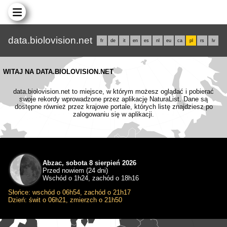
data.biolovision.net
fr
de
it
en
es
nl
eu
ca
pl
rs
lv
WITAJ NA DATA.BIOLOVISION.NET
data.biolovision.net to miejsce, w którym możesz oglądać i pobierać
swoje rekordy wprowadzone przez aplikację NaturaList. Dane są
dostępne również przez krajowe portale, których listę znajdziesz po
zalogowaniu się w aplikacji.
Abzac, sobota 8 sierpień 2026
Przed nowiem (24 dni)
Wschód o 1h24, zachód o 18h16
Słońce: wschód o 06h54, zachód o 21h17
Dzień: świt o 06h21, zmierzch o 21h50