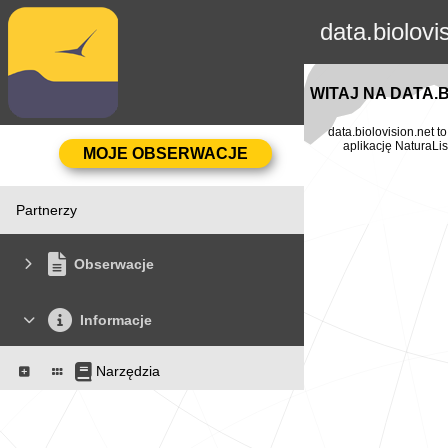
data.biolovi
WITAJ NA DATA.
data.biolovision.net 
aplikację NaturaLis
Partnerzy
Obserwacje
Informacje
Narzędzia