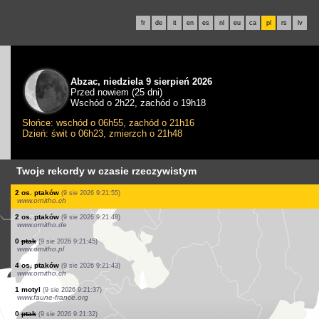
fr
de
it
en
es
nl
eu
ca
pl
rs
lv
Abzac, niedziela 9 sierpień 2026
Przed nowiem (25 dni)
Wschód o 2h22, zachód o 19h18
Słońce: wschód o 06h55, zachód o 21h16
Dzień: świt o 06h23, zmierzch o 21h48
Twoje rekordy w czasie rzeczywistym
5 os. ptaków
(9 sie 2026 9:22:27)
www.faune-france.org
1 ptak
(9 sie 2026 9:22:26)
www.ornitho.pl
1 ptak
(9 sie 2026 9:22:25)
www.ornitho.ch
0
ptak
(9 sie 2026 9:22:17)
www.ornitho.de
3 os. ptaków
(9 sie 2026 9:22:14)
www.faune-france.org
1 ptak
(9 sie 2026 9:22:09)