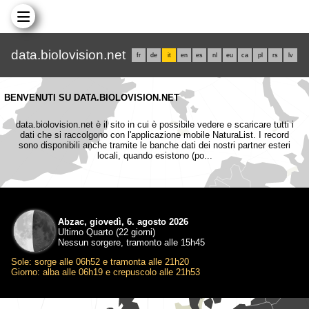
data.biolovision.net
fr
de
it
en
es
nl
eu
ca
pl
rs
lv
BENVENUTI SU DATA.BIOLOVISION.NET
data.biolovision.net è il sito in cui è possibile vedere e scaricare tutti i
dati che si raccolgono con l'applicazione mobile NaturaList. I record
sono disponibili anche tramite le banche dati dei nostri partner esteri
locali, quando esistono (po...
Abzac, giovedì, 6. agosto 2026
Ultimo Quarto (22 giorni)
Nessun sorgere, tramonto alle 15h45
Sole: sorge alle 06h52 e tramonta alle 21h20
Giorno: alba alle 06h19 e crepuscolo alle 21h53