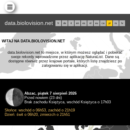
data.biolovision.net
fr
de
it
en
es
nl
eu
ca
pl
rs
lv
WITAJ NA DATA.BIOLOVISION.NET
data.biolovision.net to miejsce, w którym możesz oglądać i pobierać
swoje rekordy wprowadzone przez aplikację NaturaList. Dane są
dostępne również przez krajowe portale, których listę znajdziesz po
zalogowaniu się w aplikacji.
Abzac, piątek 7 sierpień 2026
Przed nowiem (23 dni)
Brak zachodu Księżyca, wschód Księżyca o 17h03
Słońce: wschód o 06h53, zachód o 21h19
Dzień: świt o 06h20, zmierzch o 21h51