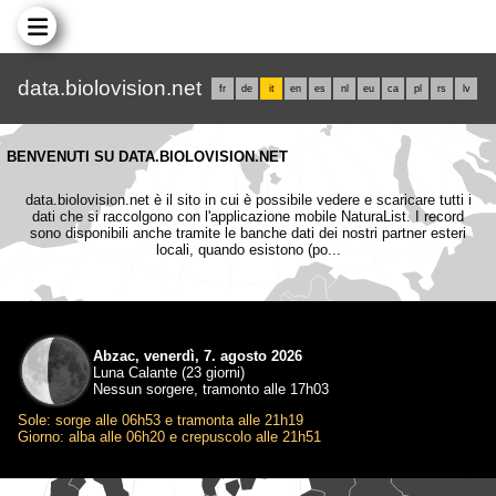
data.biolovision.net
fr
de
it
en
es
nl
eu
ca
pl
rs
lv
BENVENUTI SU DATA.BIOLOVISION.NET
data.biolovision.net è il sito in cui è possibile vedere e scaricare tutti i
dati che si raccolgono con l'applicazione mobile NaturaList. I record
sono disponibili anche tramite le banche dati dei nostri partner esteri
locali, quando esistono (po...
Abzac, venerdì, 7. agosto 2026
Luna Calante (23 giorni)
Nessun sorgere, tramonto alle 17h03
Sole: sorge alle 06h53 e tramonta alle 21h19
Giorno: alba alle 06h20 e crepuscolo alle 21h51