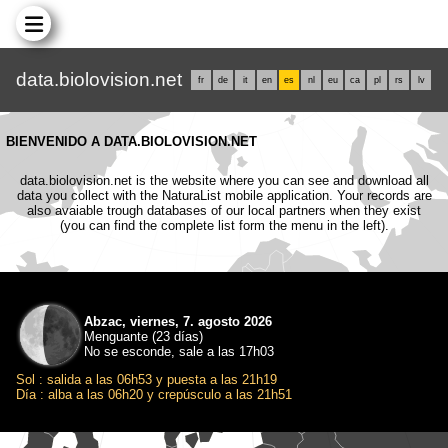
data.biolovision.net
fr
de
it
en
es
nl
eu
ca
pl
rs
lv
BIENVENIDO A DATA.BIOLOVISION.NET
data.biolovision.net is the website where you can see and download all
data you collect with the NaturaList mobile application. Your records are
also avaiable trough databases of our local partners when they exist
(you can find the complete list form the menu in the left).
Abzac, viernes, 7. agosto 2026
Menguante (23 días)
No se esconde, sale a las 17h03
Sol : salida a las 06h53 y puesta a las 21h19
Día : alba a las 06h20 y crepúsculo a las 21h51