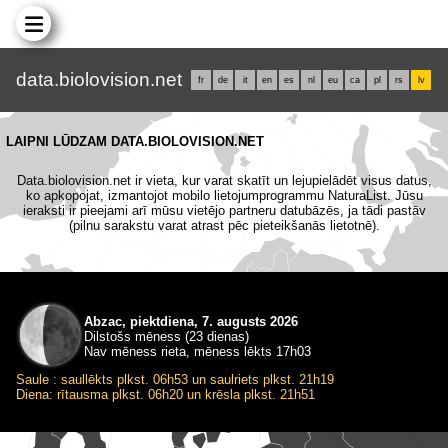
data.biolovision.net
fr
de
it
en
es
nl
eu
ca
pl
rs
lv
LAIPNI LŪDZAM DATA.BIOLOVISION.NET
Data.biolovision.net ir vieta, kur varat skatīt un lejupielādēt visus datus,
ko apkopojat, izmantojot mobilo lietojumprogrammu NaturaList. Jūsu
ieraksti ir pieejami arī mūsu vietējo partneru datubāzēs, ja tādi pastāv
(pilnu sarakstu varat atrast pēc pieteikšanās lietotnē).
Abzac, piektdiena, 7. augusts 2026
Dilstošs mēness (23 dienas)
Nav mēness rieta, mēness lēkts 17h03
Saule : saullēkts plkst. 06h53 un saulriets plkst. 21h19
Diena: rītausma plkst. 06h20 un krēsla plkst. 21h51