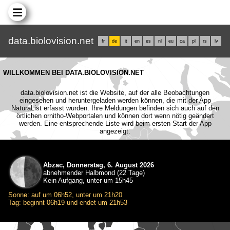
data.biolovision.net
fr
de
it
en
es
nl
eu
ca
pl
rs
lv
WILLKOMMEN BEI DATA.BIOLOVISION.NET
data.biolovision.net ist die Website, auf der alle Beobachtungen
eingesehen und heruntergeladen werden können, die mit der App
NaturaList erfasst wurden. Ihre Meldungen befinden sich auch auf den
örtlichen ornitho-Webportalen und können dort wenn nötig geändert
werden. Eine entsprechende Liste wird beim ersten Start der App
angezeigt.
Abzac, Donnerstag, 6. August 2026
abnehmender Halbmond (22 Tage)
Kein Aufgang, unter um 15h45
Sonne: auf um 06h52, unter um 21h20
Tag: beginnt 06h19 und endet um 21h53