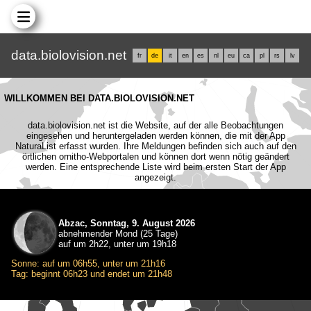
data.biolovision.net
fr
de
it
en
es
nl
eu
ca
pl
rs
lv
WILLKOMMEN BEI DATA.BIOLOVISION.NET
data.biolovision.net ist die Website, auf der alle Beobachtungen
eingesehen und heruntergeladen werden können, die mit der App
NaturaList erfasst wurden. Ihre Meldungen befinden sich auch auf den
örtlichen ornitho-Webportalen und können dort wenn nötig geändert
werden. Eine entsprechende Liste wird beim ersten Start der App
angezeigt.
Abzac, Sonntag, 9. August 2026
abnehmender Mond (25 Tage)
auf um 2h22, unter um 19h18
Sonne: auf um 06h55, unter um 21h16
Tag: beginnt 06h23 und endet um 21h48