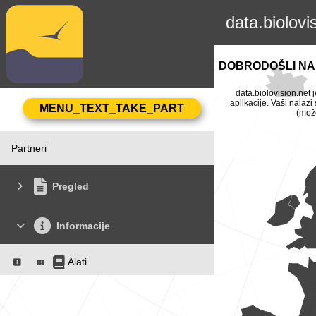
data.biolovi
DOBRODOŠLI NA 
data.biolovision.net 
aplikacije. Vaši nalaz
(može
Partneri
Pregled
Informacije
Alati