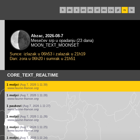
fr
de
it
en
es
nl
eu
ca
pl
rs
lv
Abzac, 2026-08-7
Mesečev srp u opadanju (23 dana)
MOON_TEXT_MOONSET
Sunce: izlazak u 06h53 i zalazak u 21h19
Dan: zora u 06h20 i sumrak u 21h51
CORE_TEXT_REALTIME
1 pravokrilci
(Aug 7, 2026 1:14:11)
www.faune-france.org
1 ptice
(Aug 7, 2026 1:13:07)
www.ornitho.it
2 ptice
(Aug 7, 2026 1:12:52)
www.ornitho.it
4 ptice
(Aug 7, 2026 1:12:06)
www.ornitho.it
7 ptice
(Aug 7, 2026 1:11:53)
www.ornitho.it
5 moljci
(Aug 7, 2026 1:11:40)