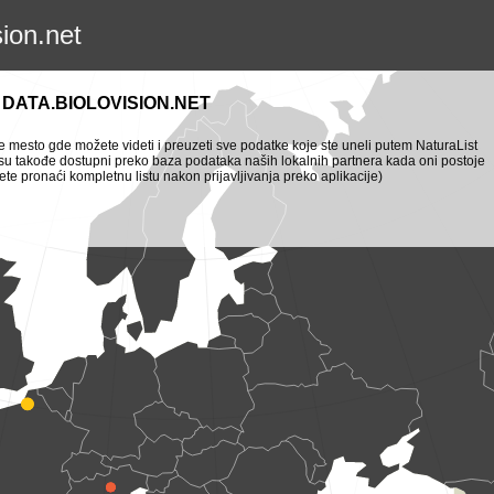
sion.net
DATA.BIOLOVISION.NET
je mesto gde možete videti i preuzeti sve podatke koje ste uneli putem NaturaList
i su takođe dostupni preko baza podataka naših lokalnih partnera kada oni postoje
te pronaći kompletnu listu nakon prijavljivanja preko aplikacije)