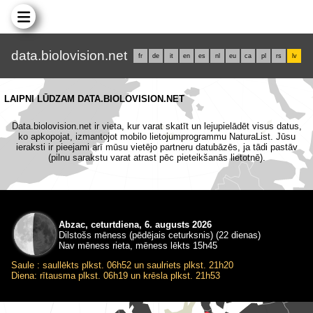
data.biolovision.net
fr
de
it
en
es
nl
eu
ca
pl
rs
lv
LAIPNI LŪDZAM DATA.BIOLOVISION.NET
Data.biolovision.net ir vieta, kur varat skatīt un lejupielādēt visus datus,
ko apkopojat, izmantojot mobilo lietojumprogrammu NaturaList. Jūsu
ieraksti ir pieejami arī mūsu vietējo partneru datubāzēs, ja tādi pastāv
(pilnu sarakstu varat atrast pēc pieteikšanās lietotnē).
Abzac, ceturtdiena, 6. augusts 2026
Dilstošs mēness (pēdējais ceturksnis) (22 dienas)
Nav mēness rieta, mēness lēkts 15h45
Saule : saullēkts plkst. 06h52 un saulriets plkst. 21h20
Diena: rītausma plkst. 06h19 un krēsla plkst. 21h53