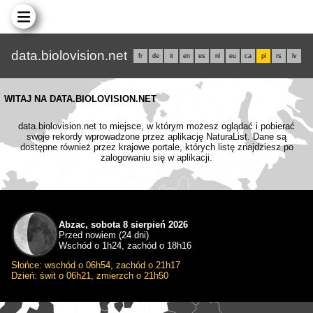
data.biolovision.net
fr
de
it
en
es
nl
eu
ca
pl
rs
lv
WITAJ NA DATA.BIOLOVISION.NET
data.biolovision.net to miejsce, w którym możesz oglądać i pobierać
swoje rekordy wprowadzone przez aplikację NaturaList. Dane są
dostępne również przez krajowe portale, których listę znajdziesz po
zalogowaniu się w aplikacji.
Abzac, sobota 8 sierpień 2026
Przed nowiem (24 dni)
Wschód o 1h24, zachód o 18h16
Słońce: wschód o 06h54, zachód o 21h17
Dzień: świt o 06h21, zmierzch o 21h50