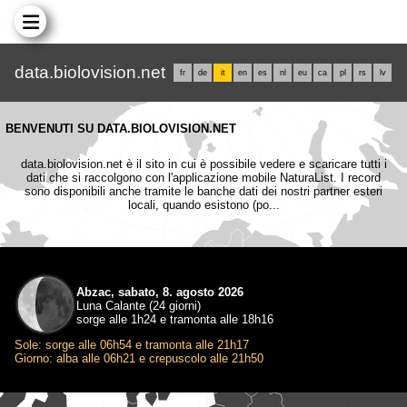
data.biolovision.net
fr
de
it
en
es
nl
eu
ca
pl
rs
lv
BENVENUTI SU DATA.BIOLOVISION.NET
data.biolovision.net è il sito in cui è possibile vedere e scaricare tutti i
dati che si raccolgono con l'applicazione mobile NaturaList. I record
sono disponibili anche tramite le banche dati dei nostri partner esteri
locali, quando esistono (po...
Abzac, sabato, 8. agosto 2026
Luna Calante (24 giorni)
sorge alle 1h24 e tramonta alle 18h16
Sole: sorge alle 06h54 e tramonta alle 21h17
Giorno: alba alle 06h21 e crepuscolo alle 21h50