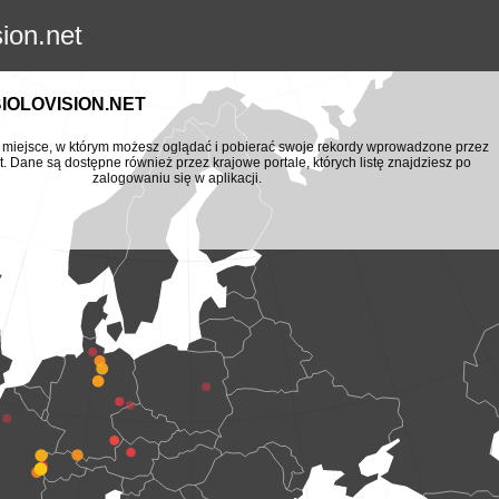
sion.net
BIOLOVISION.NET
to miejsce, w którym możesz oglądać i pobierać swoje rekordy wprowadzone przez
t. Dane są dostępne również przez krajowe portale, których listę znajdziesz po
zalogowaniu się w aplikacji.