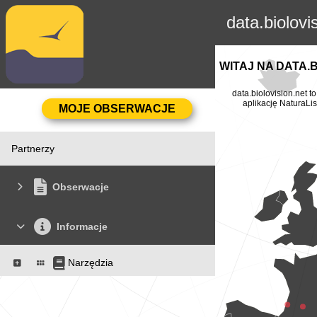
data.biolovi
WITAJ NA DATA.
data.biolovision.net 
aplikację NaturaLis
Partnerzy
Obserwacje
Informacje
Narzędzia