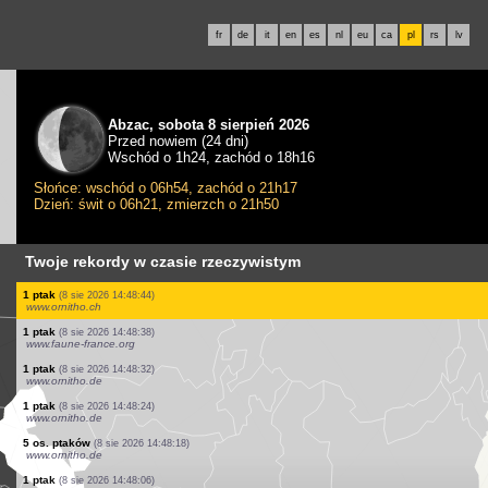
fr
de
it
en
es
nl
eu
ca
pl
rs
lv
Abzac, sobota 8 sierpień 2026
Przed nowiem (24 dni)
Wschód o 1h24, zachód o 18h16
Słońce: wschód o 06h54, zachód o 21h17
Dzień: świt o 06h21, zmierzch o 21h50
Twoje rekordy w czasie rzeczywistym
1 ptak
(8 sie 2026 14:49:24)
www.faune-france.org
1 ptak
(8 sie 2026 14:49:23)
www.faune-france.org
1 ćma
(8 sie 2026 14:49:23)
www.faune-france.org
1 ćma
(8 sie 2026 14:49:22)
www.faune-france.org
2 os. ptaków
(8 sie 2026 14:49:07)
www.ornitho.ch
33 os. ptaków
(8 sie 2026 14:49:04)